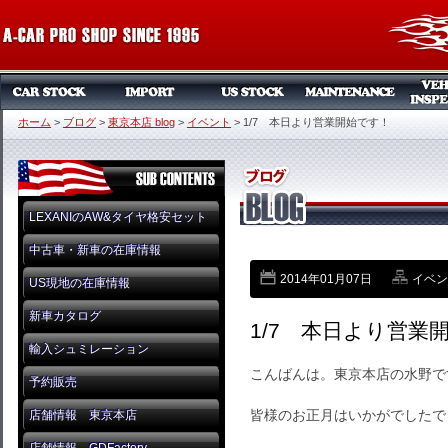
ホーム
>
ブログ
>
東京本店 blog
>
イベント
>
1/7 本日より営業開始です！
LEXANIのAW&タイヤ格安セット
中古車・新車の在庫情報
2014年01月07日
イベン
US現地の在庫情報
新車カタログ
1/7 本日より営業
輸入シュミレーション
こんばんは。東京本店の水野で
予約販売
皆様のお正月はいかがでしたで
店舗情報 東京本店