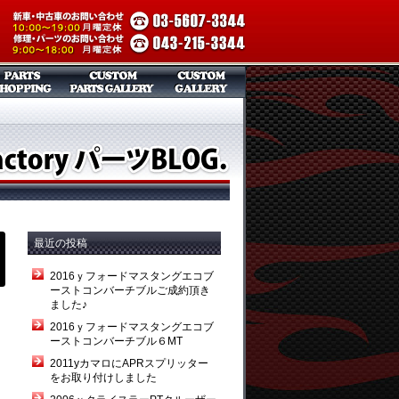
最近の投稿
2016ｙフォードマスタングエコブ
ーストコンバーチブルご成約頂き
ました♪
2016ｙフォードマスタングエコブ
ーストコンバーチブル６MT
2011yカマロにAPRスプリッター
をお取り付けしました