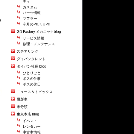
ティ
カスタム
パーツ情報
マフラー
使
今月のPICK UP!!
GD Factory メカニックblog
サービス情報
修理・メンテナンス
ステアリング
ダイバンタレント
ダイバン社長 blog
ひとりごと…
ボスの仕事
ボスの休日
ニュース＆トピックス
撮影車
未分類
東京本店 blog
イベント
レンタカー
中古車情報