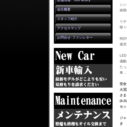
店舗情報 GDFactory
シン
会社概要
抜群
スタッフ紹介
リチ
様々
アクセスマップ
お問合せ･ファンレター
特許
過充
LE
過酷
たっ
車，
安全
火花
さま
(6.
セッ
ジャ
き