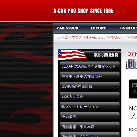
ホーム
>
ブログ
>
GD Factory パーツblog
>
パーツ
LEXANIのAW&タイヤ格安セット
中古車・新車の在庫情報
US現地の在庫情報
新車カタログ
輸入シュミレーション
N
プ
予約販売
店舗情報 東京本店
NOC