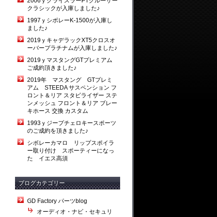
2006ｙクライスラーPTクルーザー
クラシックが入庫しました♪
1997ｙシボレーK-1500が入庫し
ました♪
2019ｙキャデラックXT5クロスオ
ーバープラチナムが入庫しました♪
2019ｙマスタングGTプレミアム
ご成約頂きました♪
2019年 マスタング GTプレミ
アム STEEDA サスペンション フ
ロント＆リア スタビライザー ステ
ンメッシュ フロント＆リア ブレー
キホース 交換 カスタム
1993ｙジープチェロキースポーツ
のご成約を頂きました♪
シボレーカマロ リップスポイラ
。
ー取り付け スポーティーになっ
た イエス高須
ブログカテゴリー
GD Factory パーツblog
オーディオ・ナビ・セキュリ