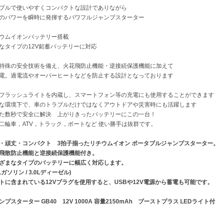
プルで使いやすくコンパクトな設計でありながら
のパワーを瞬時に発揮するパワフルジャンプスターター
ウムイオンバッテリー搭載
なタイプの12V鉛蓄バッテリーに対応
特殊の安全技術を備え、火花飛防止機能・逆接続保護機能に加えて
電。過電流やオーバーヒートなどを防止する設計となっております
Dフラッシュライトを内蔵し、スマートフォン等の充電にも使用することができます
な環境下で、車のトラブルだけではなくアウトドアや災害時にも活躍します
た数秒で安全に解決 上がりきったバッテリーにこの一台！
二輪車，ATV，トラック，ボートなど 使い勝手は抜群です。
・頑丈・コンパクト 3拍子揃ったリチウムイオン ポータブルジャンプスターター
飛散防止機能と逆接続保護機能付き。
ざまなタイプのバッテリーに幅広く対応します。
0Lガソリン / 3.0Lディーゼル)
トに含まれている12Vプラグを使用すると、USBや12V電源から蓄電も可能です。
ンプスターター GB40 12V 1000A 容量2150mAh ブーストプラス LEDライト付