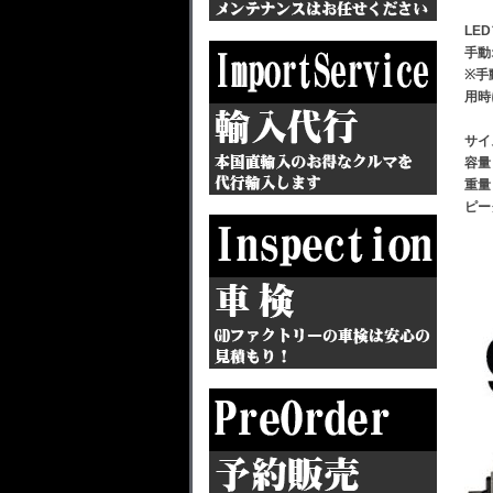
LE
手動
※手
用時
サイズ
容量
重量
ピー