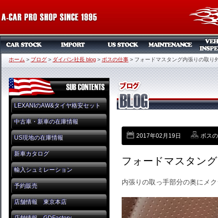
ホーム
>
ブログ
>
ダイバン社長 blog
>
ボスの仕事
>
フォードマスタング内張りの取り
LEXANIのAW&タイヤ格安セット
中古車・新車の在庫情報
2017年02月19日
ボスの
US現地の在庫情報
新車カタログ
フォードマスタング
輸入シュミレーション
内張りの取っ手部分の奥にメク
予約販売
店舗情報 東京本店