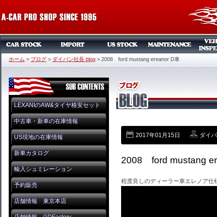
ホーム
>
ブログ
>
ダイバン社長 blog
>
2008 ford mustang ereanor D車
LEXANIのAW&タイヤ格安セット
中古車・新車の在庫情報
2017年01月15日
ダイバン
US現地の在庫情報
新車カタログ
2008 ford mustang e
輸入シュミレーション
程度良しのディーラー車エレノア仕
予約販売
店舗情報 東京本店