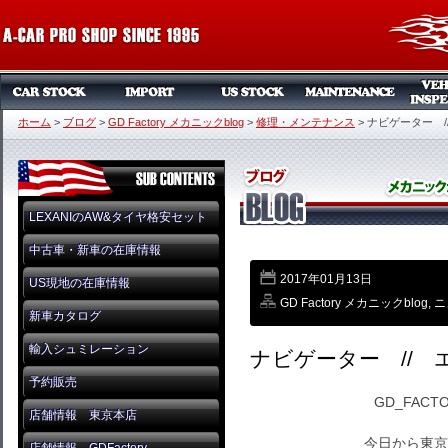
ホーム
>
ブログ
>
GD Factory メカニックblog
>
修理・メンテナンス
>
ナビゲーター /
LEXANIのAW&タイヤ格安セット
中古車・新車の在庫情報
2017年01月13日
US現地の在庫情報
GD Factory メカニックblog
,
ニ
新車カタログ
輸入シュミレーション
ナビゲーター // エ
予約販売
GD_FAC
店舗情報 東京本店
今日から東京