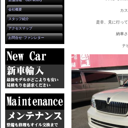
店舗情報 GDFactory
会社概要
カス
スタッフ紹介
是非、見に行って
アクセスマップ
納車さ
お問合せ･ファンレター
ナ