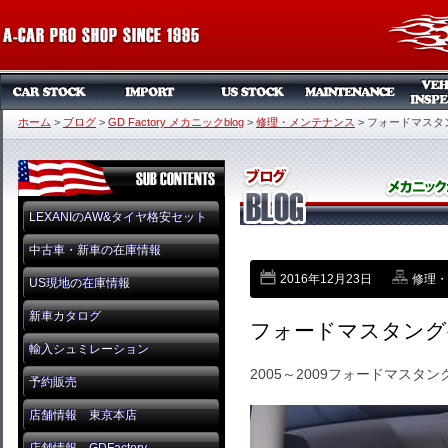
ホーム
>
ブログ
>
GD Factory メカニックblog
>
修理・メンテナンス
>
フォードマスタ
LEXANIのAW&タイヤ格安セット
中古車・新車の在庫情報
2016年12月23日
修理・
US現地の在庫情報
新車カタログ
フォードマスタング
輸入シュミレーション
2005～2009フォードマス
予約販売
店舗情報 東京本店