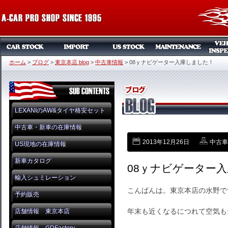
ホーム
>
ブログ
>
東京本店 blog
>
中古車情報
>
08ｙナビゲーター入庫しました！
LEXANIのAW&タイヤ格安セット
中古車・新車の在庫情報
2013年12月26日
中古車
US現地の在庫情報
新車カタログ
08ｙナビゲーター
輸入シュミレーション
こんばんは。東京本店の水野で
予約販売
年末も近くなるにつれて空気も
店舗情報 東京本店