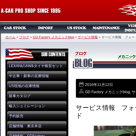
ホーム
>
ブログ
>
GD Factory メカニックblog
>
サービス情報
>
サービス情報 フォー
LEXANIのAW&タイヤ格安セット
中古車・新車の在庫情報
2016年11月12日
US現地の在庫情報
GD Factory メカニックblog
,
サ
新車カタログ
輸入シュミレーション
サービス情報 フォ
ド
予約販売
店舗情報 東京本店