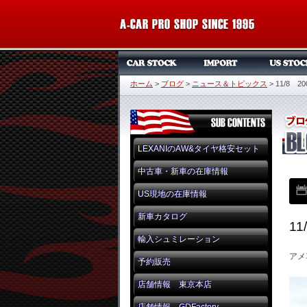
ホーム
>
ブログ
>
ニュース＆トピックス
>
11/8
LEXANIのAW&タイヤ格安セット
中古車・新車の在庫情報
US現地の在庫情報
新車カタログ
1
輸入シュミレーション
アメ
予約販売
店舗情報 東京本店