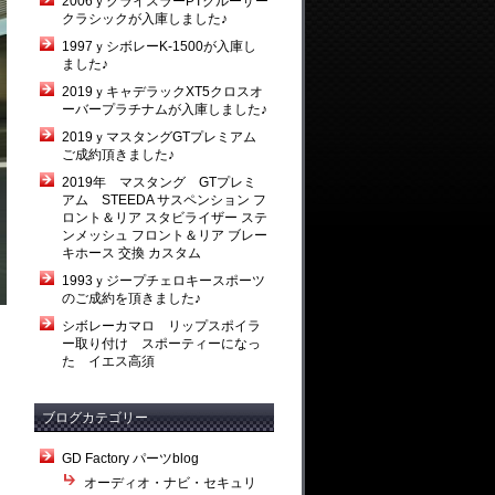
2006ｙクライスラーPTクルーザー
クラシックが入庫しました♪
1997ｙシボレーK-1500が入庫し
ました♪
2019ｙキャデラックXT5クロスオ
ーバープラチナムが入庫しました♪
2019ｙマスタングGTプレミアム
ご成約頂きました♪
2019年 マスタング GTプレミ
アム STEEDA サスペンション フ
ロント＆リア スタビライザー ステ
ンメッシュ フロント＆リア ブレー
キホース 交換 カスタム
1993ｙジープチェロキースポーツ
のご成約を頂きました♪
シボレーカマロ リップスポイラ
ー取り付け スポーティーになっ
た イエス高須
ブログカテゴリー
GD Factory パーツblog
オーディオ・ナビ・セキュリ