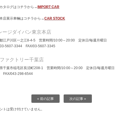
カタログはコチラから→
IMPORT CAR
本店展示車輛はコチラから→
CAR STOCK
レージダイバン東京本店
都江戸川区一之江8-4-5 営業時間/10:00～20:00 定休日/毎週月曜日
/03-5607-3344 FAX/03-5607-3345
Dファクトリー千葉店
県千葉市稲毛区長沼町208-1 営業時間/10:00～20:00 定休日/毎週月曜日
/ FAX/043-298-6544
« 前の記事
次の記事 »
ントは受け付けていません。