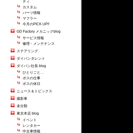
ティ
カスタム
パーツ情報
マフラー
今月のPICK UP!!
GD Factory メカニックblog
サービス情報
修理・メンテナンス
ステアリング
ダイバンタレント
ダイバン社長 blog
ひとりごと…
ボスの仕事
ボスの休日
ニュース＆トピックス
撮影車
未分類
東京本店 blog
イベント
レンタカー
中古車情報