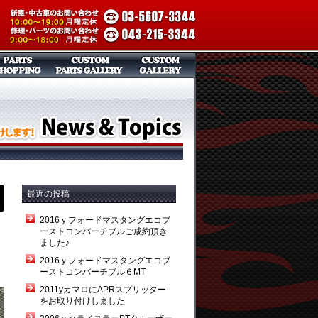
最近の投稿
2016ｙフォードマスタングエコブ
ーストコンバーチブルご成約頂き
ました♪
2016ｙフォードマスタングエコブ
ーストコンバーチブル６MT
2011yカマロにAPRスプリッター
をお取り付けしました