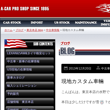
ホーム
>
ブログ
>
東京本店 blog
>
中古車情報
>
現地カスタム車輛
LEXANIのAW&タイヤ格安セット
中古車・新車の在庫情報
2013年12月20日
中古車
US現地の在庫情報
新車カタログ
現地カスタム車輛
輸入シュミレーション
こんばんは。東京本店の水野で
予約販売
本日は少しだけですが雪
？
店舗情報 東京本店