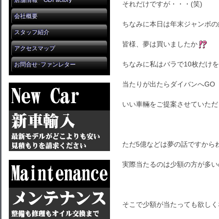
店舗情報 GDFactory
それだけですが・・・(笑)
会社概要
ちなみに本日は年末ジャンボの
スタッフ紹介
皆様、夢は買いましたか
アクセスマップ
ちなみに私はバラで10枚だけ
お問合せ･ファンレター
当たりが出たらダイバンへGO
いい車輛をご提案させていただ
ただ5億などは夢の話ですから
実際当たるのは少額の方が多い
そこで少額が当たっても欲しく