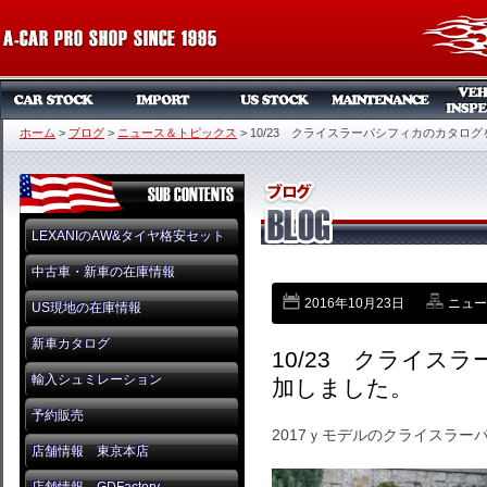
ホーム
>
ブログ
>
ニュース＆トピックス
>
10/23 クライスラーパシフィカのカタロ
LEXANIのAW&タイヤ格安セット
中古車・新車の在庫情報
2016年10月23日
ニュー
US現地の在庫情報
新車カタログ
10/23 クライス
輸入シュミレーション
加しました。
予約販売
2017ｙモデルのクライスラ
店舗情報 東京本店