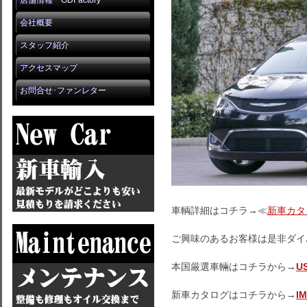
店舗情報 GDFactory
会社概要
スタッフ紹介
アクセスマップ
お問合せ･ファンレター
車輌詳細はコチラ→≪
新車カタ
ご興味のあるお客様は是非ダイ
本国厳選車輛はコチラから→
U
新車カタログはコチラから→
I