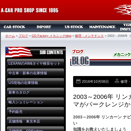
ホーム
>
ブログ
>
GD Factory メカニックblog
>
修理・メンテナンス
>
2003～200
LEXANIのAW&タイヤ格安セット
中古車・新車の在庫情報
2016年10月08日
修理・
US現地の在庫情報
新車カタログ
2003～2006年 
輸入シュミレーション
マがパークレンジか
予約販売
2003～2006年 リンカーン
店舗情報 東京本店
い
知識をお教えいたしましょう