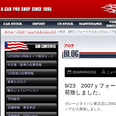
ホーム
>
ブログ
>
ニュース＆トピックス
>
9/23 2007ｙフォードマスタングエレノ
LEXANIのAW&タイヤ格安セット
中古車・新車の在庫情報
2016年09月23日
ニュー
US現地の在庫情報
新車カタログ
9/23 2007ｙ
輸入シュミレーション
荷致しました。
予約販売
ガレージダイバン東京店に20
店舗情報 東京本店
ノアが入庫致しました。