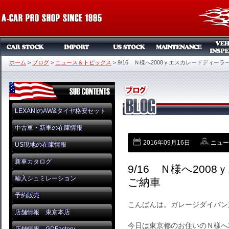
ホーム
>
ブログ
>
ニュース＆トピックス
>
9/16 Ｎ様へ2008ｙエスカレードディー
LEXANIのAW&タイヤ格安セット
中古車・新車の在庫情報
2016年09月16日
ニュー
US現地の在庫情報
新車カタログ
9/16 Ｎ様へ20
輸入シュミレーション
ご納車
予約販売
こんばんは。ガレージダイバン
店舗情報 東京本店
今日は東京都のお住いのＮ様へ