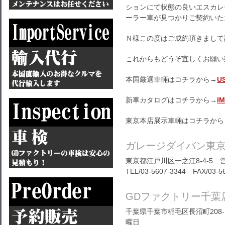
ションにて状態の良いエスカレ
ーラー車が見つかりご契約いた
Ｎ様この度はご成約頂きまして
これからもどうぞ宜しくお願い
本国厳選車輛はコチラから→
U
新車カタログはコチラから→
I
東京本店展示車輛はコチラから
ガレージダイバン東
東京都江戸川区一之江8-4-5 営
TEL/03-5607-3344 FAX/03-5
GDファクトリー千葉
千葉県千葉市稲毛区長沼町208-1
曜日