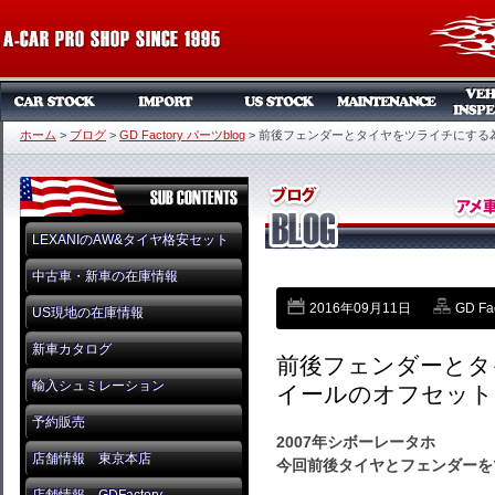
ホーム
>
ブログ
>
GD Factory パーツblog
>
前後フェンダーとタイヤをツライチにする
LEXANIのAW&タイヤ格安セット
中古車・新車の在庫情報
2016年09月11日
GD Fa
US現地の在庫情報
新車カタログ
前後フェンダーとタ
輸入シュミレーション
イールのオフセット
予約販売
2007年シボーレータホ
店舗情報 東京本店
今回前後タイヤとフェンダーを