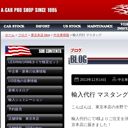
ホーム
>
ブログ
>
東京本店 blog
>
中古車情報
>
輸入代行 マスタング
LEXANIのAW&タイヤ格安セット
中古車・新車の在庫情報
2013年12月14日
中古車
US現地の在庫情報
新車カタログ
輸入代行 マスタン
輸入シュミレーション
こんばんは、東京本店の水野ですψ
予約販売
輸入代行にてI様よりご注文を頂
店舗情報 東京本店
京本店に届きました！