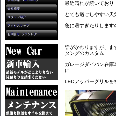
店舗情報 GDFactory
最近晴れが続いており
会社概要
とても過ごしやすい天
スタッフ紹介
急に暑すぎたりします
アクセスマップ
お問合せ･ファンレター
話がかわりますが、ま
タングのカスタム
ガレージダイバン在庫車
に
LEDアッパーグリル