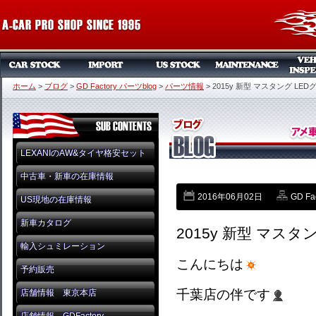
ホーム
>
ブログ
>
GD Factory パーツblog
>
パーツ情報
>
2015y 新型 マスタング LED
LEXANIのAW&タイヤ格安セット
中古車・新車の在庫情報
2016年06月02日
GD Fa
US現地の在庫情報
新車カタログ
2015y 新型 マスタ
輸入シュミレーション
こんにちは
予約販売
千葉店の伴です
店舗情報 東京本店