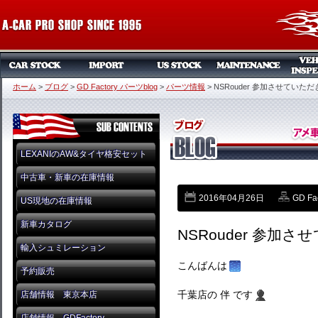
ホーム
>
ブログ
>
GD Factory パーツblog
>
パーツ情報
>
NSRouder 参加させていた
LEXANIのAW&タイヤ格安セット
中古車・新車の在庫情報
2016年04月26日
GD Fa
US現地の在庫情報
新車カタログ
NSRouder 参加
輸入シュミレーション
こんばんは
予約販売
千葉店の 伴 です
店舗情報 東京本店