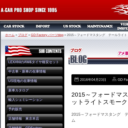
ホーム
>
ブログ
>
GD Factory パーツblog
>
2015～フォードマスタング テールライ
LEXANIのAW&タイヤ格安セット
中古車・新車の在庫情報
2016年04月23日
GD Fa
US現地の在庫情報
新車カタログ
2015～フォード
輸入シュミレーション
ットライトスモーク
予約販売
2015～フォードマスタング
店舗情報 東京本店
ム