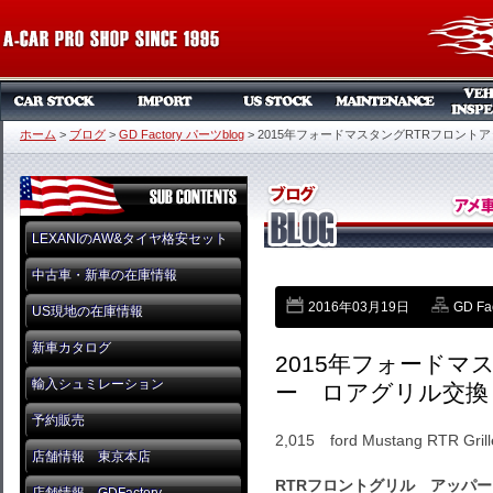
ホーム
>
ブログ
>
GD Factory パーツblog
>
2015年フォードマスタングRTRフロント
LEXANIのAW&タイヤ格安セット
中古車・新車の在庫情報
2016年03月19日
GD Fa
US現地の在庫情報
新車カタログ
2015年フォードマ
輸入シュミレーション
ー ロアグリル交換
予約販売
2,015 ford Mustang RTR Grill
店舗情報 東京本店
RTRフロントグリル アッパ