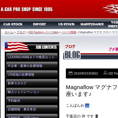
ホーム
>
ブログ
>
GD Factory パーツblog
>
パーツ情報
>
Magnaflow マグナフロー
LEXANIのAW&タイヤ格安セット
中古車・新車の在庫情報
2016年03月08日
GD Fa
US現地の在庫情報
新車カタログ
Magnaflow マ
輸入シュミレーション
座います♪
予約販売
こんばんわ
店舗情報 東京本店
千葉店の 伴 です