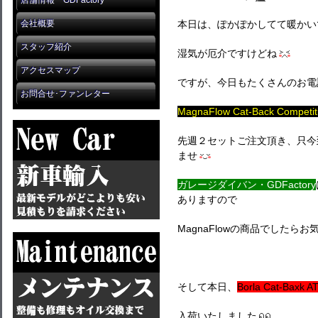
店舗情報 GDFactory
会社概要
本日は、ぽかぽかしてて暖かい
スタッフ紹介
湿気が厄介ですけどね
アクセスマップ
ですが、今日もたくさんのお電
お問合せ･ファンレター
MagnaFlow Cat-Back Competit
先週２セットご注文頂き、只今
ませ
ガレージダイバン・GDFactory
ありますので
MagnaFlowの商品でしたら
そして本日、
Borla Cat-Baxk A
入荷いたしました