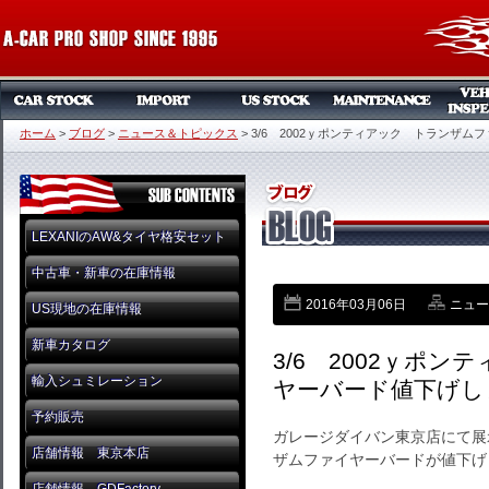
ホーム
>
ブログ
>
ニュース＆トピックス
>
3/6 2002ｙポンティアック トランザ
LEXANIのAW&タイヤ格安セット
中古車・新車の在庫情報
2016年03月06日
ニュー
US現地の在庫情報
新車カタログ
3/6 2002ｙポ
輸入シュミレーション
ヤーバード値下げし
予約販売
ガレージダイバン東京店にて展
店舗情報 東京本店
ザムファイヤーバードが値下げ