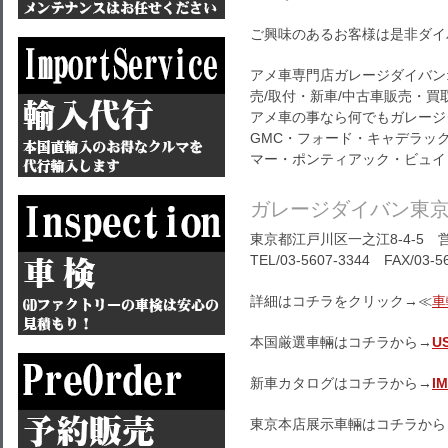
ご興味のあるお客様は是非ダイ
アメ車専門店ガレージダイバン
売/取付・新車/中古車販売・買
アメ車の事なら何でもガレージ
GMC・フォード・キャデラッ
マー・ポンティアック・ビュイ
ガレージダイバン東
東京都江戸川区一之江8-4-5 営
TEL/03-5607-3344 FAX/03-5
詳細はコチラをクリック→≪
車
本国厳選車輛はコチラから→
U
新車カタログはコチラから→
I
東京本店展示車輛はコチラから