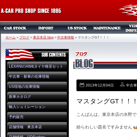
ホーム
>
ブログ
>
東京本店 blog
>
中古車情報
>
マスタングGT！！！
LEXANIのAW&タイヤ格安セット
中古車・新車の在庫情報
2013年12月04日
中古車
US現地の在庫情報
新車カタログ
マスタングGT！！
輸入シュミレーション
こんばんは。東京本店の水野で
予約販売
紛らわしい題名ですみません
店舗情報 東京本店