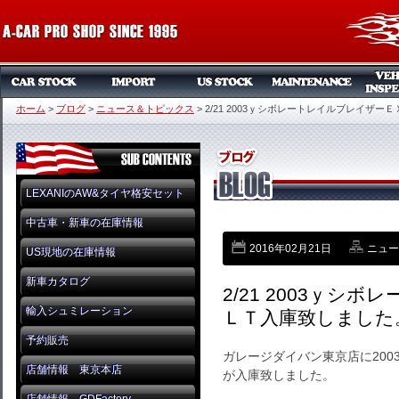
ホーム
>
ブログ
>
ニュース＆トピックス
>
2/21 2003ｙシボレートレイルブレイザー
LEXANIのAW&タイヤ格安セット
中古車・新車の在庫情報
2016年02月21日
ニュー
US現地の在庫情報
新車カタログ
2/21 2003ｙシ
輸入シュミレーション
ＬＴ入庫致しました
予約販売
ガレージダイバン東京店に200
店舗情報 東京本店
が入庫致しました。