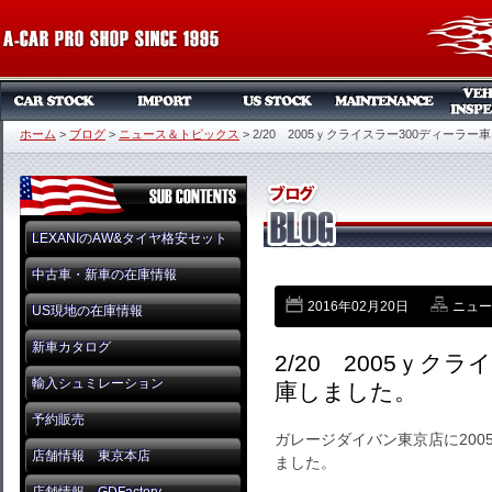
ホーム
>
ブログ
>
ニュース＆トピックス
>
2/20 2005ｙクライスラー300ディーラ
LEXANIのAW&タイヤ格安セット
中古車・新車の在庫情報
2016年02月20日
ニュー
US現地の在庫情報
新車カタログ
2/20 2005ｙク
輸入シュミレーション
庫しました。
予約販売
ガレージダイバン東京店に200
店舗情報 東京本店
ました。