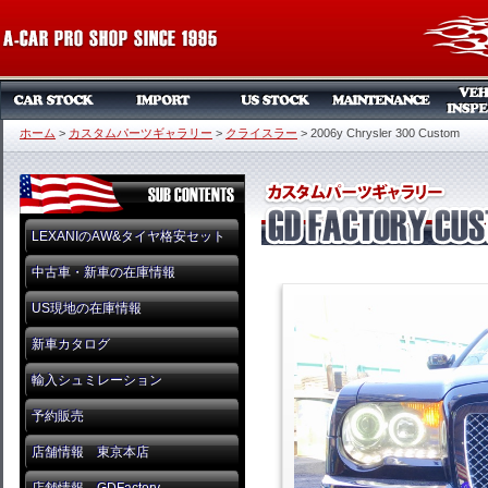
ホーム
>
カスタムパーツギャラリー
>
クライスラー
>
2006y Chrysler 300 Custom
LEXANIのAW&タイヤ格安セット
中古車・新車の在庫情報
US現地の在庫情報
新車カタログ
輸入シュミレーション
予約販売
店舗情報 東京本店