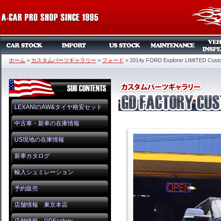
ホーム
>
カスタムパーツギャラリー
>
フォード
>
2014y FORD Explorer LIMITED Cust
LEXANIのAW&タイヤ格安セット
中古車・新車の在庫情報
US現地の在庫情報
新車カタログ
輸入シュミレーション
予約販売
店舗情報 東京本店