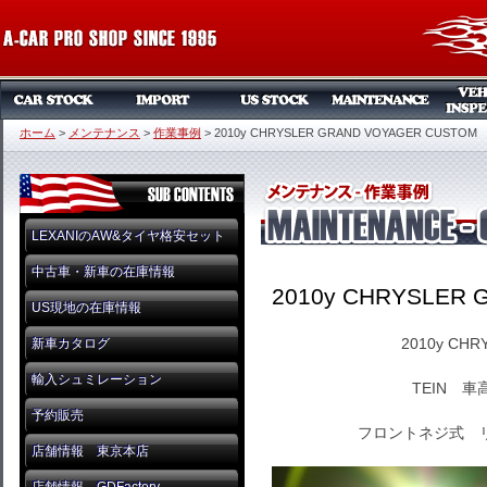
ホーム
>
メンテナンス
>
作業事例
>
2010y CHRYSLER GRAND VOYAGER CUSTOM
LEXANIのAW&タイヤ格安セット
中古車・新車の在庫情報
2010y CHRYSLER
US現地の在庫情報
2010y CHR
新車カタログ
輸入シュミレーション
TEIN 
予約販売
フロントネジ式 
店舗情報 東京本店