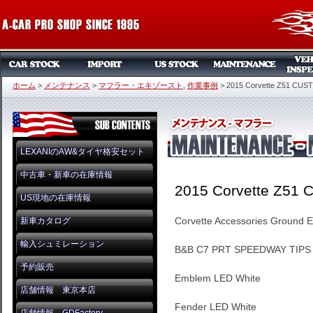
ホーム
>
メンテナンス
>
マフラー・エキゾースト
,
作業事例
>
2015 Corvette Z51 CU
LEXANIのAW&タイヤ格安セット
中古車・新車の在庫情報
2015 Corvette Z51
US現地の在庫情報
Corvette Accessories Ground E
新車カタログ
輸入シュミレーション
B&B C7 PRT SPEEDWAY TIPS 
予約販売
Emblem LED White
店舗情報 東京本店
Fender LED White