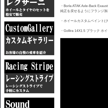
・Borla ATAK Axle-Back Exaus
純正を戻せるようにフランジ加
・ホイールカスタムペイント(グ
・Gollira 14X1.5 ブラック