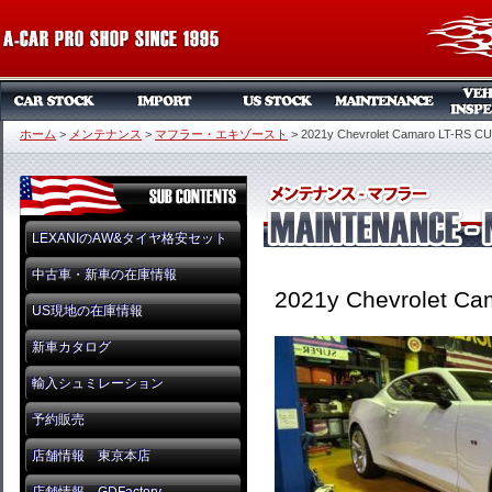
ホーム
>
メンテナンス
>
マフラー・エキゾースト
>
2021y Chevrolet Camaro LT-RS 
LEXANIのAW&タイヤ格安セット
中古車・新車の在庫情報
2021y Chevrolet C
US現地の在庫情報
新車カタログ
輸入シュミレーション
予約販売
店舗情報 東京本店