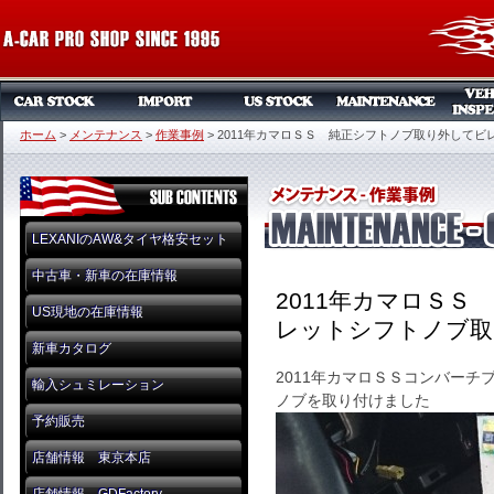
ホーム
>
メンテナンス
>
作業事例
>
2011年カマロＳＳ 純正シフトノブ取り外してビ
LEXANIのAW&タイヤ格安セット
中古車・新車の在庫情報
2011年カマロＳ
US現地の在庫情報
レットシフトノブ取
新車カタログ
2011年カマロＳＳコンバー
輸入シュミレーション
ノブを取り付けました
予約販売
店舗情報 東京本店