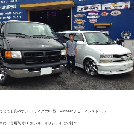
てとても見やすい Lサイズの8V型 Pioneer ナビ インストール
車には専用取付KIT無い為 オリジナルにて制作