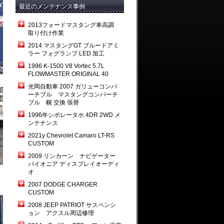
最近のメンテナンス事例
2013フォードマスタング車高調
取り付け作業
2014 マスタングGT ブルードアミ
ラー フォグランプ LED 加工
1996 K-1500 V8 Vortec 5.7L
FLOWMASTER ORIGINAL 40
光岡自動車 2007 ガリューコンバ
ーチブル マスタングコンバーチ
ブル 幌 交換 張替
1996年シボレータホ 4DR 2WD メ
ンテナンス
2021y Chevrolet Camaro LT-RS
CUSTOM
2009 リンカーン ナビゲーター
パイオニア ディスプレイオーディ
オ
2007 DODGE CHARGER
CUSTOM
2008 JEEP PATRIOT サスペンシ
ョン アクスル周辺修理