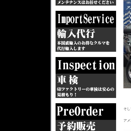
そし
アメ