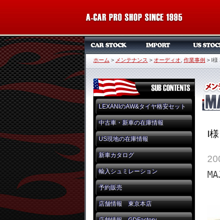
ホーム
>
メンテナンス
>
オーディオ
,
作業事例
>
I様 
LEXANIのAW&タイヤ格安セット
中古車・新車の在庫情報
I様
US現地の在庫情報
新車カタログ
20
輸入シュミレーション
MA
予約販売
店舗情報 東京本店