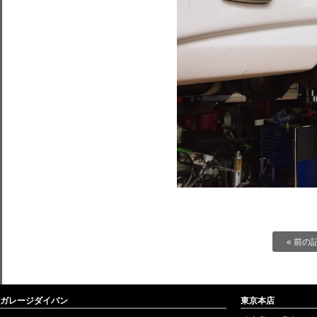
« 前の
ガレージダイバン
東京本店