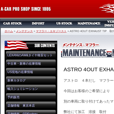
ホーム
>
メンテナンス
>
マフラー・エキゾースト
>
ASTRO 4OUT EXHAUST TIP 取
LEXANIのAW&タイヤ格安セット
中古車・新車の在庫情報
ASTRO 4OUT EXH
US現地の在庫情報
アストロ ４本だし マフラー
新車カタログ
輸入シュミレーション
今回はお客様のご希望により
予約販売
別の車両に取り付けてあったマ
店舗情報 東京本店
弊社にて加工 溶接 取付