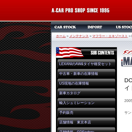
ホーム
>
メンテナンス
>
マフラー・エキゾースト
>
LEXANIのAW&タイヤ格安セット
中古車・新車の在庫情報
D
US現地の在庫情報
イ
新車カタログ
200
輸入シュミレーション
予約販売
サン
店舗情報 東京本店