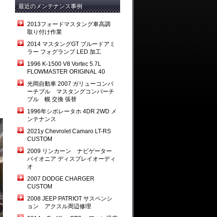
最近のメンテナンス事例
2013フォードマスタング車高調
取り付け作業
2014 マスタングGT ブルードアミ
ラー フォグランプ LED 加工
1996 K-1500 V8 Vortec 5.7L
FLOWMASTER ORIGINAL 40
光岡自動車 2007 ガリューコンバ
ーチブル マスタングコンバーチ
ブル 幌 交換 張替
1996年シボレータホ 4DR 2WD メ
ンテナンス
2021y Chevrolet Camaro LT-RS
CUSTOM
2009 リンカーン ナビゲーター
パイオニア ディスプレイオーディ
オ
2007 DODGE CHARGER
CUSTOM
2008 JEEP PATRIOT サスペンシ
ョン アクスル周辺修理