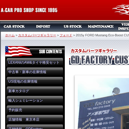
ホーム
>
カスタムパーツギャラリー
>
フォード
>
2015y FORD Mustang Eco-Boost C
LEXANIのAW&タイヤ格安セット
中古車・新車の在庫情報
US現地の在庫情報
新車カタログ
輸入シュミレーション
予約販売
店舗情報 東京本店