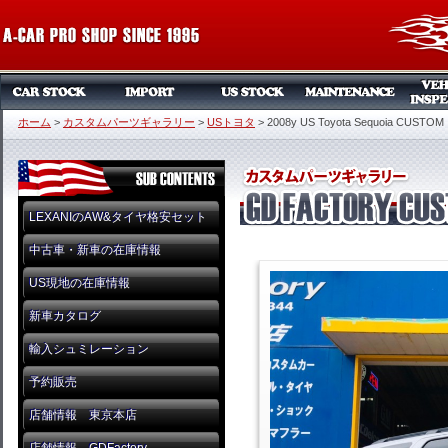
ホーム
>
カスタムパーツギャラリー
>
USトヨタ
>
2008y US Toyota Sequoia CUSTOM
LEXANIのAW&タイヤ格安セット
中古車・新車の在庫情報
US現地の在庫情報
新車カタログ
輸入シュミレーション
予約販売
店舗情報 東京本店