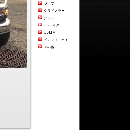
ジープ
クライスラー
ダッジ
USトヨタ
US日産
インフィニティ
その他