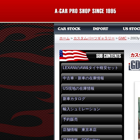
ホーム
>
カスタムパーツギャラリー
>
GMC
>
2003y
LEXANIのAW&タイヤ格安セット
中古車・新車の在庫情報
US現地の在庫情報
新車カタログ
輸入シュミレーション
予約販売
店舗情報 東京本店