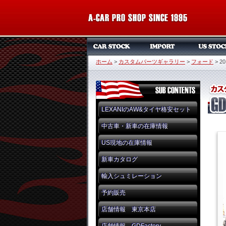
ホーム
>
カスタムパーツギャラリー
>
フォード
>
20
LEXANIのAW&タイヤ格安セット
中古車・新車の在庫情報
US現地の在庫情報
新車カタログ
輸入シュミレーション
予約販売
店舗情報 東京本店