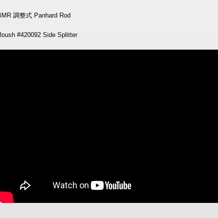
BMR 調整式 Panhard Rod
Roush #420092 Side Splitter