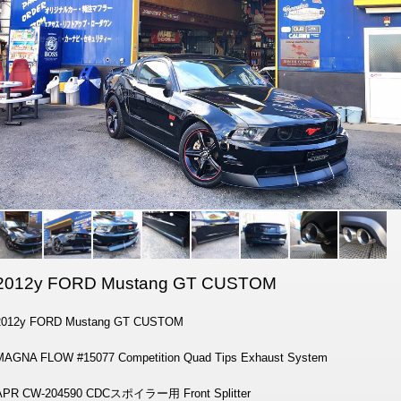
2012y FORD Mustang GT CUSTOM
2012y FORD Mustang GT CUSTOM
MAGNA FLOW #15077 Competition Quad Tips Exhaust System
APR CW-204590 CDCスポイラー用 Front Splitter