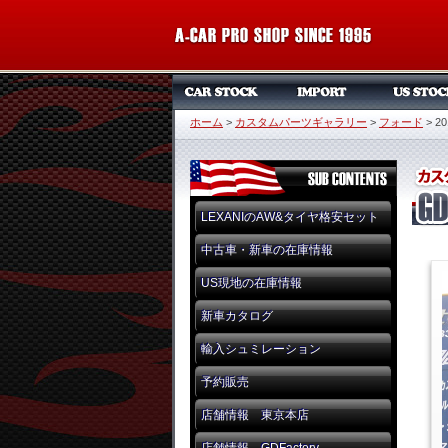
ホーム
>
カスタムパーツギャラリー
>
フォード
>
20
LEXANIのAW&タイヤ格安セット
中古車・新車の在庫情報
US現地の在庫情報
新車カタログ
輸入シュミレーション
予約販売
店舗情報 東京本店