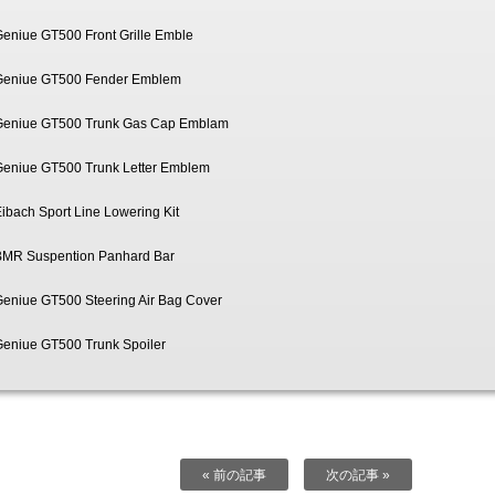
eniue GT500 Front Grille Emble
Geniue GT500 Fender Emblem
Geniue GT500 Trunk Gas Cap Emblam
Geniue GT500 Trunk Letter Emblem
ibach Sport Line Lowering Kit
BMR Suspention Panhard Bar
eniue GT500 Steering Air Bag Cover
eniue GT500 Trunk Spoiler
« 前の記事
次の記事 »