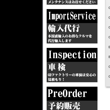
G
E
G
G