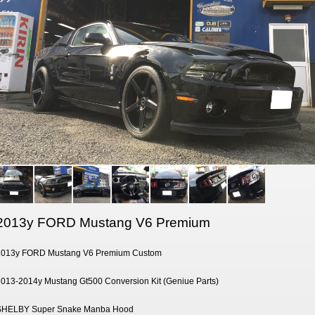
2013y FORD Mustang V6 Premium
2013y FORD Mustang V6 Premium Custom
013-2014y Mustang Gt500 Conversion Kit (Geniue Parts)
SHELBY Super Snake Manba Hood