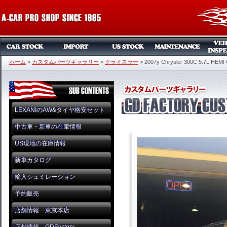
ホーム
>
カスタムパーツギャラリー
>
クライスラー
>
2007y Chrysler 300C 5.7L HEMI
LEXANIのAW&タイヤ格安セット
中古車・新車の在庫情報
US現地の在庫情報
新車カタログ
輸入シュミレーション
予約販売
店舗情報 東京本店