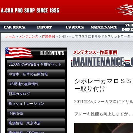
ホーム
>
メンテナンス
>
作業事例
>
シボレーカマロＳＳにドリルド＆スリットロータ
LEXANIのAW&タイヤ格安セット
中古車・新車の在庫情報
シボレーカマロＳＳ
US現地の在庫情報
ー取り付け
新車カタログ
2011年シボレーカマロにド
輸入シュミレーション
予約販売
ブレーキ性能も向上しますが、
店舗情報 東京本店