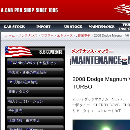
ホーム
>
メンテナンス
>
マフラー・エキゾースト
,
作業事例
>
2008 Dodge Magnum 
LEXANIのAW&タイヤ格安セット
中古車・新車の在庫情報
2008 Dodge Magnu
US現地の在庫情報
TURBO
新車カタログ
2008ｙダッジマグナム SE 2.7L
輸入シュミレーション
中間タイコ CHERRY BOMB TUR
予約販売
リア タイコ ストレート加工
店舗情報 東京本店