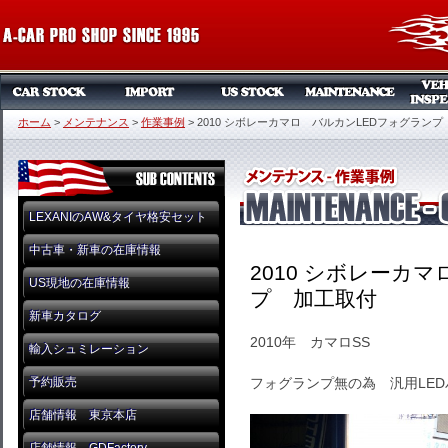
ホーム
>
メンテナンス
>
作業事例
>
2010 シボレーカマロ バルカンLEDフォグラン
LEXANIのAW&タイヤ格安セット
中古車・新車の在庫情報
2010 シボレーカ
US現地の在庫情報
プ 加工取付
新車カタログ
2010年 カマロSS
輸入シュミレーション
予約販売
フォグランプ無の為 汎用LE
店舗情報 東京本店