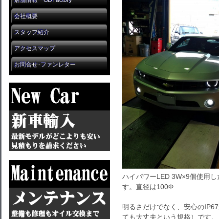
店舗情報 GDFactory
会社概要
スタッフ紹介
アクセスマップ
お問合せ･ファンレター
ハイパワーLED 3W×9個使
す。直径は100Φ
明るさだけでなく、安心のIP6
ても大丈夫という規格）です。