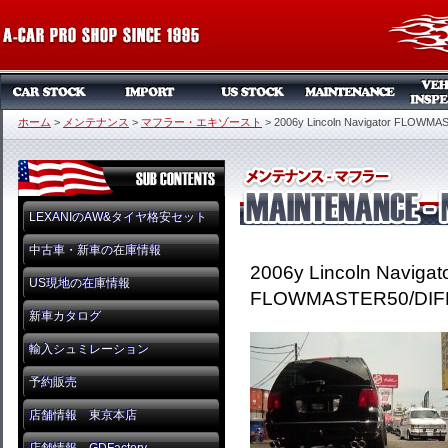
ホーム
>
メンテナンス
>
マフラー・エキゾースト
>
2006y Lincoln Navigator FLOWM
LEXANIのAW&タイヤ格安セット
中古車・新車の在庫情報
2006y Lincoln Navigat
US現地の在庫情報
FLOWMASTER50/DIF
新車カタログ
輸入シュミレーション
予約販売
店舗情報 東京本店