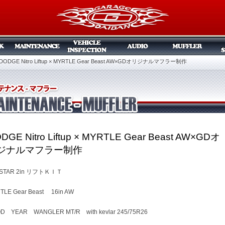
DODGE Nitro Liftup × MYRTLE Gear Beast AW×GDオリジナルマフラー制作
DGE Nitro Liftup × MYRTLE Gear Beast AW×GDオ
ジナルマフラー制作
STAR 2in リフトＫＩＴ
TLE Gear Beast 16in AW
D YEAR WANGLER MT/R with kevlar 245/75R26