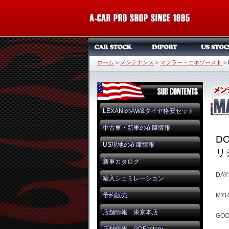
ホーム
>
メンテナンス
>
マフラー・エキゾースト
>
LEXANIのAW&タイヤ格安セット
中古車・新車の在庫情報
DO
US現地の在庫情報
リ
新車カタログ
DAY
輸入シュミレーション
予約販売
MYR
店舗情報 東京本店
GOO