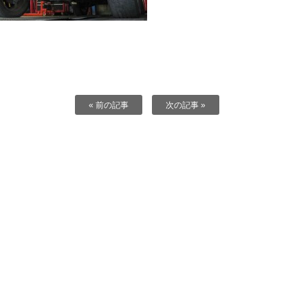
« 前の記事
次の記事 »