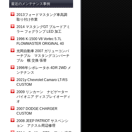
最近のメンテナンス事例
2013フォードマスタング車高調
取り付け作業
2014 マスタングGT ブルードアミ
ラー フォグランプ LED 加工
1996 K-1500 V8 Vortec 5.7L
FLOWMASTER ORIGINAL 40
光岡自動車 2007 ガリューコンバ
ーチブル マスタングコンバーチ
ブル 幌 交換 張替
1996年シボレータホ 4DR 2WD メ
ンテナンス
2021y Chevrolet Camaro LT-RS
CUSTOM
2009 リンカーン ナビゲーター
パイオニア ディスプレイオーディ
オ
2007 DODGE CHARGER
CUSTOM
2008 JEEP PATRIOT サスペンシ
ョン アクスル周辺修理