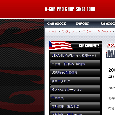
ホーム
>
メンテナンス
>
マフラー・エキゾースト
>
LEXANIのAW&タイヤ格安セット
中古車・新車の在庫情報
2
US現地の在庫情報
4
新車カタログ
20
輸入シュミレーション
予約販売
お客
店舗情報 東京本店
弊社