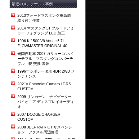
最近のメンテナンス事例
2013フォードマスタング車高調
取り付け作業
2014 マスタングGT ブルードアミ
ラー フォグランプ LED 加工
1996 K-1500 V8 Vortec 5.7L
FLOWMASTER ORIGINAL 40
光岡自動車 2007 ガリューコンバ
ーチブル マスタングコンバーチ
ブル 幌 交換 張替
1996年シボレータホ 4DR 2WD メ
ンテナンス
2021y Chevrolet Camaro LT-RS
CUSTOM
2009 リンカーン ナビゲーター
パイオニア ディスプレイオーディ
オ
2007 DODGE CHARGER
CUSTOM
2008 JEEP PATRIOT サスペンシ
ョン アクスル周辺修理