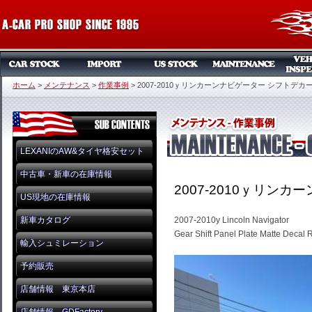
ホーム
>
メンテナンス
>
作業事例
>
2007-2010ｙリンカーンナビゲーター シフトデカ
LEXANIのAW&タイヤ格安セット
中古車・新車の在庫情報
2007-2010ｙリン
US現地の在庫情報
新車カタログ
2007-2010y Lincoln Navigator
Gear Shift Panel Plate Matte Decal R
輸入シュミレーション
予約販売
店舗情報 東京本店