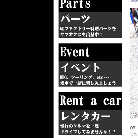
QR
その