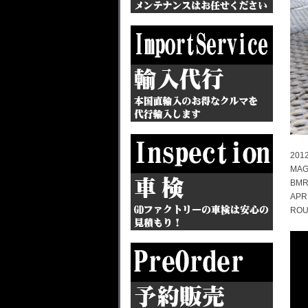
2012
MAG
BMR
APR
ROU