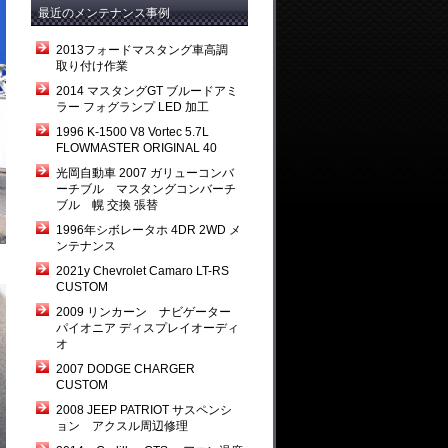
最近のメンテナンス事例
2013フォードマスタング車高調
取り付け作業
2014 マスタングGT ブルードアミ
ラー フォグランプ LED 加工
1996 K-1500 V8 Vortec 5.7L
FLOWMASTER ORIGINAL 40
光岡自動車 2007 ガリューコンバ
ーチブル マスタングコンバーチ
ブル 幌 交換 張替
1996年シボレータホ 4DR 2WD メ
ンテナンス
2021y Chevrolet Camaro LT-RS
CUSTOM
2009 リンカーン ナビゲーター
パイオニア ディスプレイオーディ
オ
2007 DODGE CHARGER
CUSTOM
2008 JEEP PATRIOT サスペンシ
ョン アクスル周辺修理