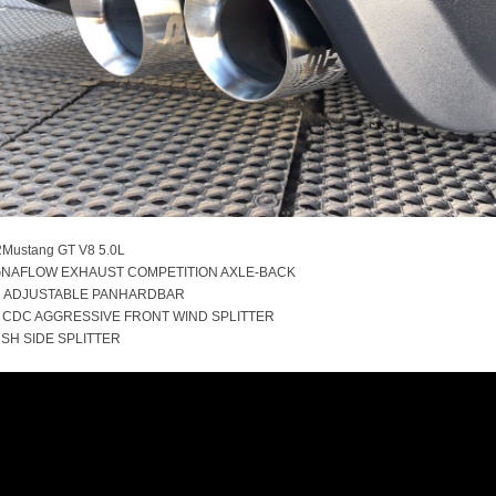
Mustang GT V8 5.0L
NAFLOW EXHAUST COMPETITION AXLE-BACK
 ADJUSTABLE PANHARDBAR
 CDC AGGRESSIVE FRONT WIND SPLITTER
SH SIDE SPLITTER