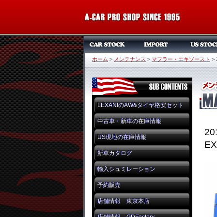
ホーム
>
メンテナンス
>
マフラー・エキゾースト
>
LEXANIのAW&タイヤ格安セット
中古車・新車の在庫情報
20
US現地の在庫情報
EX
新車カタログ
輸入シュミレーション
予約販売
店舗情報 東京本店