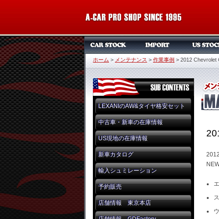
ホーム
>
メンテナンス
>
作業事例
>
2012 Chevrolet
LEXANIのAW&タイヤ格安セット
中古車・新車の在庫情報
20
US現地の在庫情報
新車カタログ
2012
NEW
輸入シュミレーション
エ
予約販売
店舗情報 東京本店