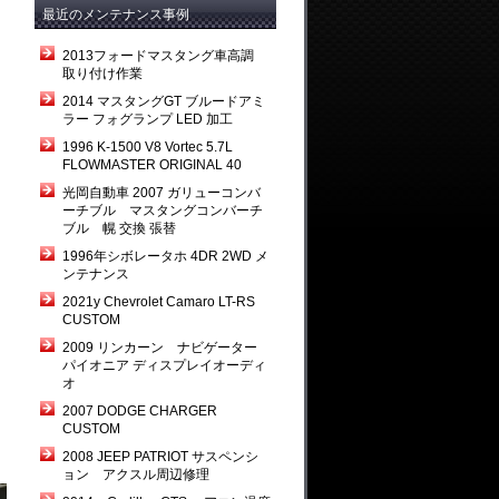
最近のメンテナンス事例
2013フォードマスタング車高調
取り付け作業
2014 マスタングGT ブルードアミ
ラー フォグランプ LED 加工
1996 K-1500 V8 Vortec 5.7L
FLOWMASTER ORIGINAL 40
光岡自動車 2007 ガリューコンバ
ーチブル マスタングコンバーチ
ブル 幌 交換 張替
1996年シボレータホ 4DR 2WD メ
ンテナンス
2021y Chevrolet Camaro LT-RS
CUSTOM
2009 リンカーン ナビゲーター
パイオニア ディスプレイオーディ
オ
2007 DODGE CHARGER
CUSTOM
2008 JEEP PATRIOT サスペンシ
ョン アクスル周辺修理