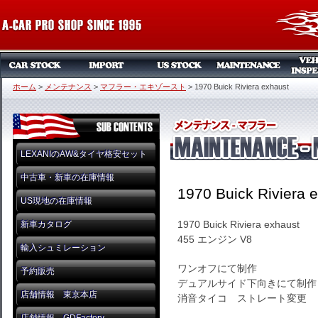
ホーム
>
メンテナンス
>
マフラー・エキゾースト
>
1970 Buick Riviera exhaust
LEXANIのAW&タイヤ格安セット
中古車・新車の在庫情報
1970 Buick Riviera 
US現地の在庫情報
1970 Buick Riviera exhaust
新車カタログ
455 エンジン V8
輸入シュミレーション
ワンオフにて制作
予約販売
デュアルサイド下向きにて制作
店舗情報 東京本店
消音タイコ ストレート変更